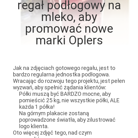
regał podłogowy na
PO
mleko, aby
FABRYCE
promować nowe
KONTROLA
marki Oplers
JAKOŚCI
SKONTAKTUJ
Jak na zdjęciach gotowego regału, jest to
SIĘ
bardzo regularna jednostka podłogowa.
Wracając do rozwoju tego projektu, jest pełen
Z
wyzwań, aby spełnić żądania klientów:
Półki muszą być BARDZO mocne, aby
NAMI
pomieścić 25 kg, nie wszystkie półki, ALE
każda 1 półka!
Na górnym plakacie zostaną
POPROSIĆ
poprowadzone światła, aby zilustrować
O
logo klienta.
Oto więcej zdjęć tego, nad czym
WYCENĘ