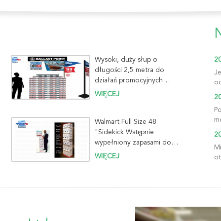
Wysoki, duży słup o
2
długości 2,5 metra do
Je
działań promocyjnych
od
związanych ze sprzedażą
WIĘCEJ
2
piwa z beczki w letnie
Po
wakacje
mo
Walmart Full Size 48
"Sidekick Wstępnie
2
wypełniony zapasami do
Mi
uruchomienia iFork Dining
WIĘCEJ
ot
Wares