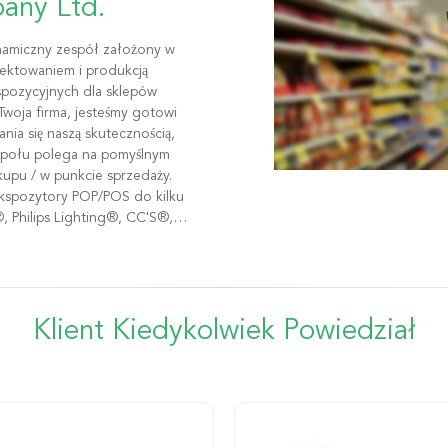
any Ltd.
ektowaniem i produkcją
spozycyjnych dla sklepów
Twoja firma, jesteśmy gotowi
ia się naszą skutecznością,
zespołu polega na pomyślnym
kupu / w punkcie sprzedaży.
kspozytory POP/POS do kilku
 Philips Lighting®, CC'S®,
mu, budżetu i satysfakcji
Klient Kiedykolwiek Powiedział