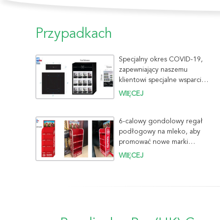
Przypadkach
Specjalny okres COVID-19,
zapewniający naszemu
klientowi specjalne wsparcie
za pomocą Faux Nails
WIĘCEJ
6-calowy gondolowy regał
podłogowy na mleko, aby
promować nowe marki
Oplers
WIĘCEJ