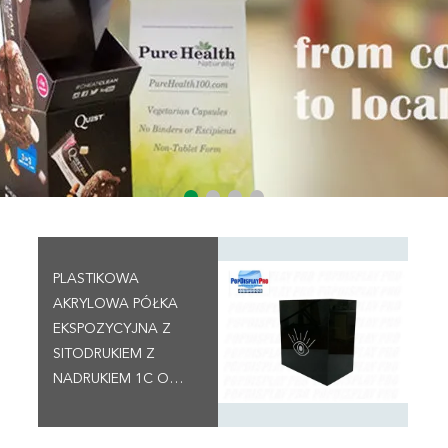
PLASTIKOWA
AKRYLOWA PÓŁKA
EKSPOZYCYJNA Z
SITODRUKIEM Z
NADRUKIEM 1C O
GRUBOŚCI 3 MM