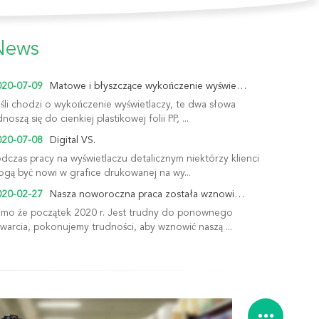
News
020-07-09
Matowe i błyszczące wykończenie wyświetlaczy POP
śli chodzi o wykończenie wyświetlaczy, te dwa słowa
noszą się do cienkiej plastikowej folii PP, ...
020-07-08
Digital VS.
dczas pracy na wyświetlaczu detalicznym niektórzy klienci
gą być nowi w grafice drukowanej na wy...
020-02-27
Nasza noworoczna praca została wznowiona podczas pandemii wybuchu COVID-19
mo że początek 2020 r. Jest trudny do ponownego
warcia, pokonujemy trudności, aby wznowić naszą ...