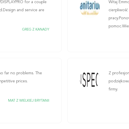
PDISPLAYPRO for a couple
Witaj Emmo!
d.Design and service are
cierpliwoś
pracy.Pono
pomoc.Wielk
GREG Z KANADY
 so far no problems. The
Z profesjo
mpetitive prices.
podziękować
firmy.
MAT Z WIELKIEJ BRYTANII