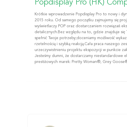
Popdisplay Pro (HK) Comp
Krótkie wprowadzenie Popdisplay Pro to nowy i dynamiczny zespół założony w
2015 roku. Od samego początku zajmujemy się proj
wyświetlaczy POP oraz dostarczaniem rozwiązań ek
detalicznych.Bez względu na to, gdzie znajduje się 
spełnić Twoje potrzeby;doceniamy możliwość wykazan
rzetelnością i szybką reakcją.Cała praca naszego 
urzeczywistnieniu projektu ekspozycji w punkcie za
Jesteśmy dumni, że dostarczamy niestandardowe e
prestiżowych marek: Pretty Woman®, Grey Goose®,
M&M'S®, Pampered Girls®. Pełna usługa w jednym miejscu, aby zrealizować
projekt wyświetlania Jesteśmy więcej niż producentem wyświetlaczy POP, Popdisplay
Pro kontroluje cały proces pod kontrolą harmonogra
klienta.Proje...