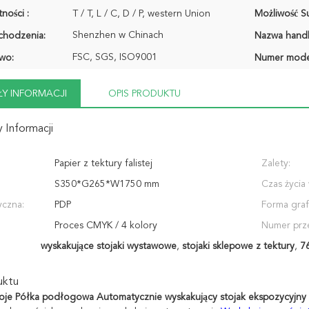
ności :
T / T, L / C, D / P, western Union
Możliwość Su
Shenzhen w Chinach
chodzenia:
Nazwa hand
FSC, SGS, ISO9001
wo:
Numer mode
Y INFORMACJI
OPIS PRODUKTU
 Informacji
Papier z tektury falistej
Zalety:
S350*G265*W1750 mm
Czas życia
yczna:
PDP
Forma graf
Proces CMYK / 4 kolory
Numer prz
wyskakujące stojaki wystawowe
,
stojaki sklepowe z tektury
,
7
uktu
oje Półka podłogowa Automatycznie wyskakujący stojak ekspozycyjny