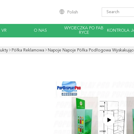
Polish
WYCIECZKA PO FAB
 VR
O NAS
KONTROLA J
RYCE
ukty
Półka Reklamowa
Napoje Napoje Półka Podłogowa Wyskakujące