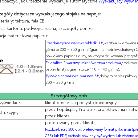
y zobaczyć, jak urządzenie wyskakuje automatycznie:
Wyskakujący wyświet
zegóły dotyczące wyskakującego stojaka na napoje:
eriały: tektura, fala EB
cja kartonu: podwójna ściana, szczegóły poniżej
cja materiałowa papieru:
Przednia/górna warstwa wkładki 1#,
warstwa skierowana 
górna to 300 ~ 350 g / m2 (gram na metr kwadratowy) 
powlekany papier z gliny, na którym drukowana jest grafi
Fala falista 2 warstwy, rdzeń/warstwa środkowa,
środkowy 
papier falisty o gramaturze 110 ~ 140 g / m2;
Tylna/dolna warstwa_warstwa 5#,
dolny to papier pakowy
200 ~ 220 g / m2.
Szczegółowy opis:
yświetlacza
klient dostarcza pomysł koncepcyjny
przez Popdisplay Pro do zaprojektowania i zatw
strukcyjny
przez klienta
preferowany przez klienta;
Rozdzielczość 300 dpi, preferowany format pliku in.ai (p
CS5) lub PDF, czcionki powinny być wycięte lub złożone 