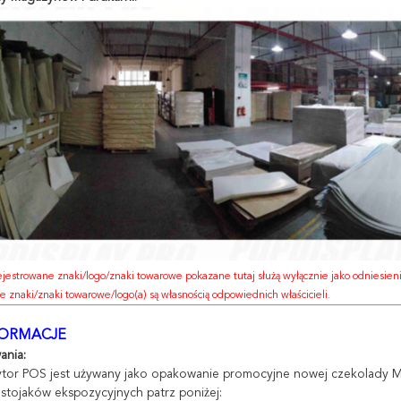
jestrowane znaki/logo/znaki towarowe pokazane tutaj służą wyłącznie jako odniesien
 znaki/znaki towarowe/logo(a) są własnością odpowiednich właścicieli.
FORMACJE
ania:
tor POS jest używany jako opakowanie promocyjne nowej czekolady 
stojaków ekspozycyjnych patrz poniżej: