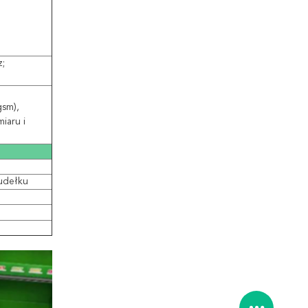
z;
gsm),
miaru i
udełku