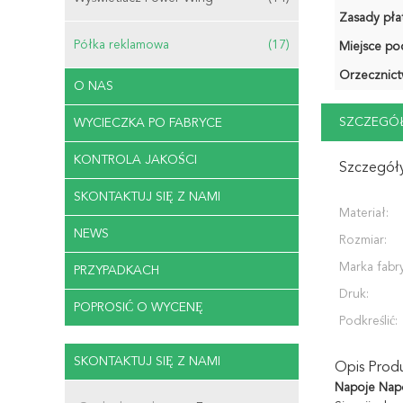
Zasady płat
Półka reklamowa
(17)
Miejsce po
Orzecznict
O NAS
SZCZEGÓŁ
WYCIECZKA PO FABRYCE
KONTROLA JAKOŚCI
Szczegóły
SKONTAKTUJ SIĘ Z NAMI
Materiał:
NEWS
Rozmiar:
Marka fabr
PRZYPADKACH
Druk:
POPROSIĆ O WYCENĘ
Podkreślić:
SKONTAKTUJ SIĘ Z NAMI
Opis Prod
Napoje Nap