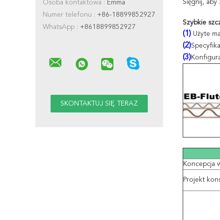
Sięgnij, ab
Osoba kontaktowa :
Emma
Numer telefonu :
+86-18899852927
Szybkie szc
WhatsApp :
+8618899852927
(1)
Użyte mat
(2)
Specyfika
(3)
Konfigura
Koncepcja w
Projekt kon