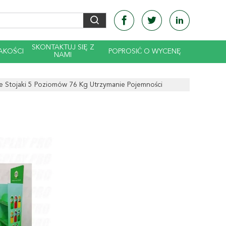
SKONTAKTUJ SIĘ Z
AKOŚCI
POPROSIĆ O WYCENĘ
NAMI
 Stojaki 5 Poziomów 76 Kg Utrzymanie Pojemności