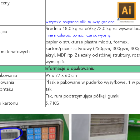
iczny
wszystkie połączone pliki są uwzględnione.
Średnio 18,0 kg na półkę;72,0 kg na wyświetlac
jąca
Inne możliwości pomocnicze do wyceny.
papier o strukturze plastra miodu, formex,
karton/papier satynowy (250gsm, 300gsm, 400
i materiałowych
akryl, MDF itp. Zależały od różnej struktury, roz
wymagań.
Informacje o opakowaniu:
akowania
99 x 77 x 60 cm
owania
Płaskie pakowane w pudełko wysyłkowe, 1 w p
montażu
tak
Tak, rura podtrzymująca półkę;i gumki
o kartonu
5,7 KG