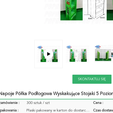
SKONTAKTUJ SIĘ
TERAZ
Napoje Półka Podłogowa Wyskakujące Stojaki 5 Pozio
zamówienie :
300 sztuk / szt
Cena :
pakowania :
Płaski pakowany w karton do dostarczenia
Czas dostaw