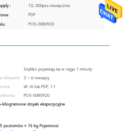
pply :
10, 000pcs miesięcznie
PDP
lowa:
POS-0080920
lu:
Szybko pojawiają się w ciągu 1 minuty
 w sklepach:
3 ~ 6 miesięcy
iczna:
W .AI lub PDF, 1:1
edmiotu:
POS-0080920
6-kilogramowe stojaki ekspozycyjne
 5 poziomów + 76 kg Pojemność