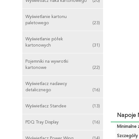
Wyświetlacz haka kartonowego
(20)
Wyświetlanie kartonu
paletowego
(23)
Wyświetlanie półek
kartonowych
(31)
Pojemniki na wywrotki
kartonowe
(22)
Wyświetlacz nadawcy
detalicznego
(16)
Wyświetlacz Standee
(13)
Napoje 
PDQ Tray Display
(16)
Minimalne 
Szczegóły 
Wyświetlacz Power Wing
(14)