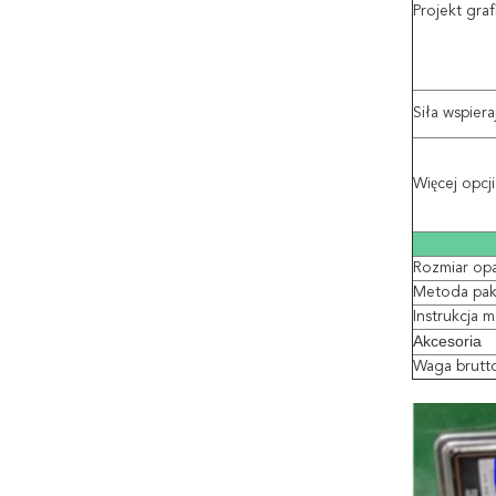
Projekt graf
Siła wspiera
Więcej opcj
Rozmiar op
Metoda pak
Instrukcja 
Akcesoria
Waga brutt