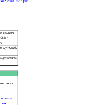
lacz Aloe_auto.pdf
na zewnątrz,
CCNB /
ka;
to wytrzymały
 o gramaturze
ierdzenia
referowany
razem,