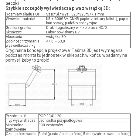
beczki
Szybkie szczegóły wyświetlacza piwa z wstążką 3D:
Rozmiary śladu POP
Szer.*Gł.*Wys., 520*320*577,1 mm
Wyświetl materiał
K5 + 300GSM CNNB papier z tektury falistej, papier
kartonowy, pudełko spedycyjne
Grafika i grafika
Druk litograficzny w 4 kolorach, 4C/0
Skończyć
Lakier powlekany UV
Akcesoria
wstążka 3D
Zdolność trzymania
47,0 ~ 53,0
wyświetlacza / kg
Oryginalna koncepcja projektowa: Taśma 3D jest wymagana
podczas montażu jednostek w sklepach;w końcu wpadamy na
pomysł, żeby to zrobić
Przedmiot #
POP-0041120
Typ wyświetlacza
Jednostka przypodłogowa
Minimalne
300 zestawów
zamówienie
Czas próbkowania
3 dni (pusta / biała próbka);5 dni (wydrukowana próbka)