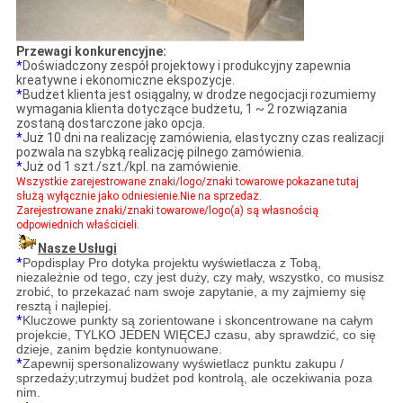
Przewagi konkurencyjne:
*
Doświadczony zespół projektowy i produkcyjny zapewnia
kreatywne i ekonomiczne ekspozycje.
*
Budżet klienta jest osiągalny, w drodze negocjacji rozumiemy
wymagania klienta dotyczące budżetu, 1 ~ 2 rozwiązania
zostaną dostarczone jako opcja.
*
Już 10 dni na realizację zamówienia, elastyczny czas realizacji
pozwala na szybką realizację pilnego zamówienia.
*
Już od 1 szt./szt./kpl. na zamówienie.
Wszystkie zarejestrowane znaki/logo/znaki towarowe pokazane tutaj
służą wyłącznie jako odniesienie.Nie na sprzedaż.
Zarejestrowane znaki/znaki towarowe/logo(a) są własnością
odpowiednich właścicieli.
Nasze Usługi
*
Popdisplay Pro dotyka projektu wyświetlacza z Tobą,
niezależnie od tego, czy jest duży, czy mały, wszystko, co musisz
zrobić, to przekazać nam swoje zapytanie, a my zajmiemy się
resztą i najlepiej.
*
Kluczowe punkty są zorientowane i skoncentrowane na całym
projekcie, TYLKO JEDEN WIĘCEJ czasu, aby sprawdzić, co się
dzieje, zanim będzie kontynuowane.
*
Zapewnij spersonalizowany wyświetlacz punktu zakupu /
sprzedaży;utrzymuj budżet pod kontrolą, ale oczekiwania poza
nim.