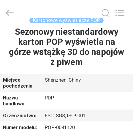
Popdisplay
Pro
(HK)
Company
Ltd..
Kartonowe wyświetlacze POP
All
Rights
Reserved.
Sezonowy niestandardowy
DOM
karton POP wyświetla na
PRODUKTY
górze wstążkę 3D do napojów
z piwem
POKAZ
VR
Miejsce
Shenzhen, Chiny
pochodzenia:
O
Nazwa
PDP
handlowa:
NAS
Orzecznictwo:
FSC, SGS, ISO9001
WYCIECZKA
Numer modelu:
POP-0041120