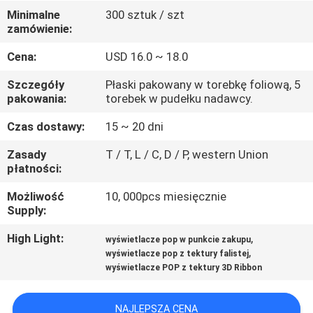
PO
Minimalne
300 sztuk / szt
zamówienie:
FABRYCE
Cena:
USD 16.0 ~ 18.0
KONTROLA
Szczegóły
Płaski pakowany w torebkę foliową, 5
JAKOŚCI
pakowania:
torebek w pudełku nadawcy.
Czas dostawy:
15 ~ 20 dni
SKONTAKTUJ
Zasady
T / T, L / C, D / P, western Union
SIĘ
płatności:
Z
Możliwość
10, 000pcs miesięcznie
Supply:
NAMI
High Light:
,
wyświetlacze pop w punkcie zakupu
,
wyświetlacze pop z tektury falistej
POPROSIĆ
wyświetlacze POP z tektury 3D Ribbon
O
WYCENĘ
NAJLEPSZA CENA