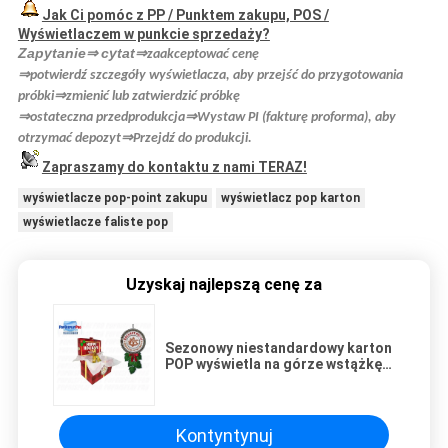
Jak Ci pomóc z PP / Punktem zakupu, POS /
Wyświetlaczem w punkcie sprzedaży?
Zapytanie
cytat
⇒
⇒
zaakceptować cenę
⇒
potwierdź szczegóły wyświetlacza, aby przejść do przygotowania
⇒
próbki
zmienić lub zatwierdzić próbkę
⇒
⇒
ostateczna przedprodukcja
Wystaw PI (fakturę proforma), aby
⇒
otrzymać depozyt
Przejdź do produkcji.
Zapraszamy do kontaktu z nami TERAZ!
wyświetlacze pop-point zakupu
wyświetlacz pop karton
wyświetlacze faliste pop
Uzyskaj najlepszą cenę za
Sezonowy niestandardowy karton
POP wyświetla na górze wstążkę
3D do napojów z piwem
Kontyntynuj