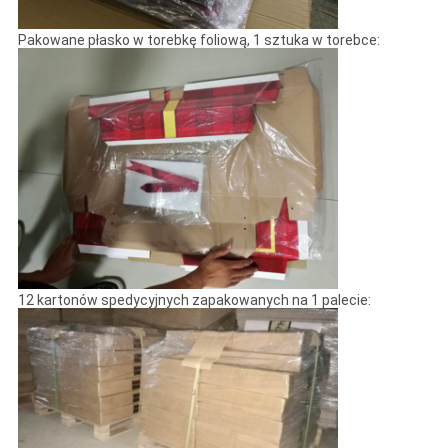
Pakowane płasko w torebkę foliową, 1 sztuka w torebce:
12 kartonów spedycyjnych zapakowanych na 1 palecie: