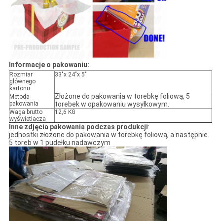
Informacje o pakowaniu:
Rozmiar
33"x 24"x 5"
głównego
kartonu
Złożone do pakowania w torebkę foliową, 5
Metoda
pakowania
torebek w opakowaniu wysyłkowym.
Waga brutto
12,6 KG
wyświetlacza
Inne zdjęcia pakowania podczas produkcji
:
jednostki złożone do pakowania w torebkę foliową, a następnie
5 toreb w 1 pudełku nadawczym