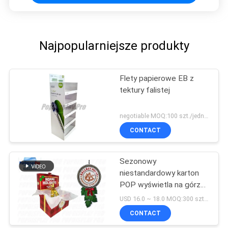
Najpopularniejsze produkty
Flety papierowe EB z
tektury falistej
negotiable MOQ:100 szt./jednostek
CONTACT
Sezonowy
niestandardowy karton
POP wyświetla na górze
wstążkę 3D do napojów
USD 16.0 ~ 18.0 MOQ:300 sztuk / szt
z piwem
CONTACT